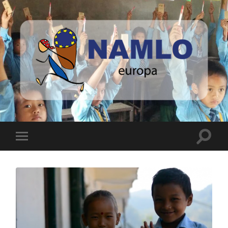
Namlo
Europa
Toggle
Toggle
search
mobile
field
menu