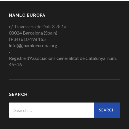
NAMLO EUROPA
c/ Travessera de Dalt 3, 3r 1a
08024 Barcelona (Spain)
(+34) 610 498 165
info(@)namloeuropa.org
·
Registre d’Associacions Generalitat de Catalunya: núm.
45516.
SEARCH
Search
for: