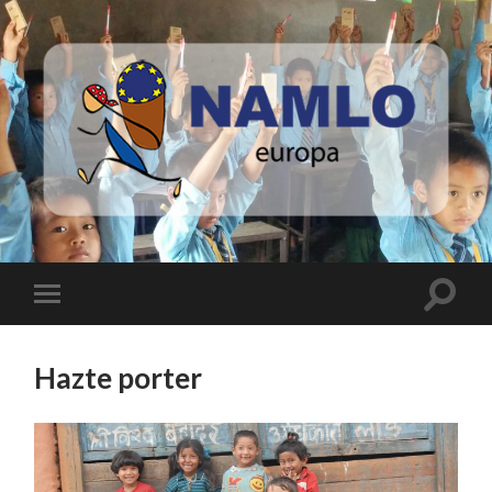
Namlo
Europa
Toggle
Toggle
search
mobile
field
menu
Hazte porter