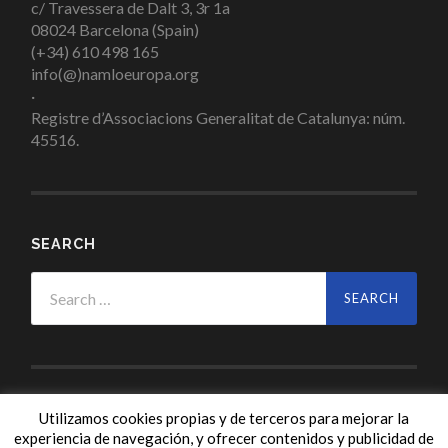
c/ Travessera de Dalt 3, 3r 1a
08024 Barcelona (Spain)
(+34) 610 498 165
info(@)namloeuropa.org
·
Registre d’Associacions Generalitat de Catalunya: núm.
45516.
SEARCH
Search
for:
Utilizamos cookies propias y de terceros para mejorar la
experiencia de navegación, y ofrecer contenidos y publicidad de