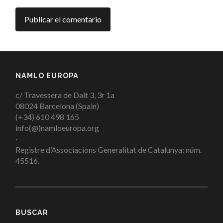
NAMLO EUROPA
c/ Travessera de Dalt 3, 3r 1a
08024 Barcelona (Spain)
(+34) 610 498 165
info(@)namloeuropa.org
·
Registre d’Associacions Generalitat de Catalunya: núm.
45516.
BUSCAR