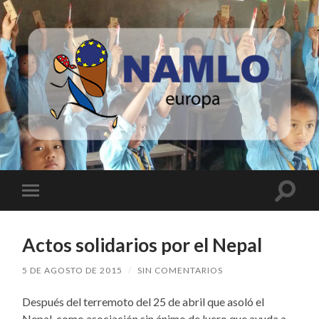
Namlo
Europa
Altern
Alternar
el
el
campo
menú
de
móvil
búsqu
Actos solidarios por el Nepal
5 DE AGOSTO DE 2015
/
SIN COMENTARIOS
Después del terremoto del 25 de abril que asoló el
Nepal, como asociación sin ánimo de lucro que ayuda a