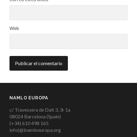
Web
NAMLO EUROPA
c/ Travessera de Dalt 3, 3r 1a
08024 Barcelona (Spain)
(+34) 610 498 165
info(@)namloeuropa.org
·