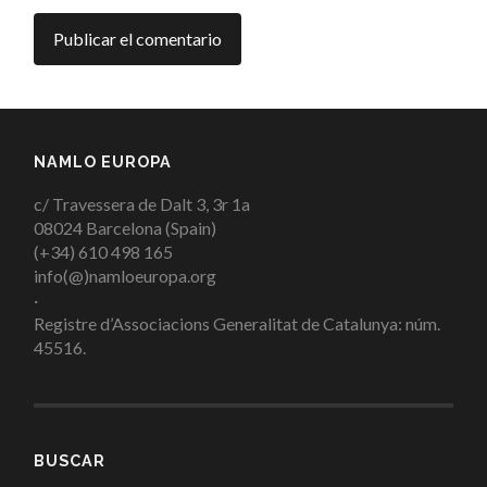
NAMLO EUROPA
c/ Travessera de Dalt 3, 3r 1a
08024 Barcelona (Spain)
(+34) 610 498 165
info(@)namloeuropa.org
·
Registre d’Associacions Generalitat de Catalunya: núm.
45516.
BUSCAR