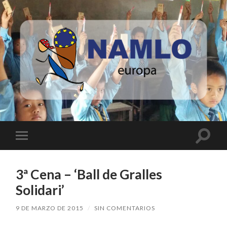
Namlo
Europa
Altern
Alternar
el
el
campo
menú
de
móvil
búsqu
3ª Cena – ‘Ball de Gralles
Solidari’
9 DE MARZO DE 2015
/
SIN COMENTARIOS