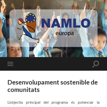
Namlo
Europa
Toggle
Toggle
search
mobile
field
menu
Desenvolupament sostenible de
comunitats
L’objectiu principal del programa és potenciar la