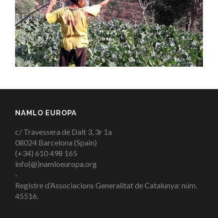
NAMLO EUROPA
c/ Travessera de Dalt 3, 3r 1a
08024 Barcelona (Spain)
(+34) 610 498 165
info(@)namloeuropa.org
·
Registre d’Associacions Generalitat de Catalunya: núm.
45516.