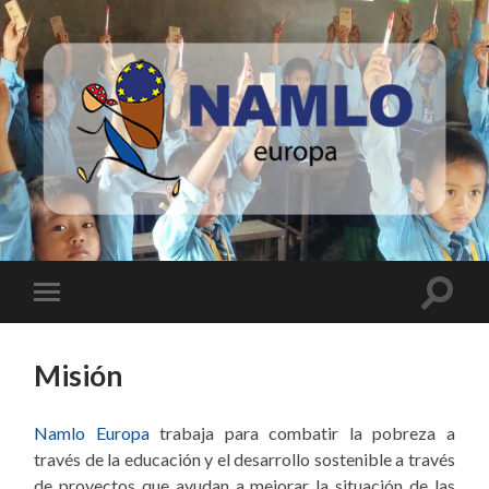
Namlo
Europa
Altern
Alternar
el
el
campo
menú
de
móvil
búsqu
Misión
Namlo Europa
trabaja para combatir la pobreza a
través de la educación y el desarrollo sostenible a través
de proyectos que ayudan a mejorar la situación de las