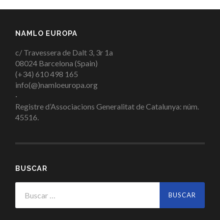
NAMLO EUROPA
c/ Travessera de Dalt 3, 3r 1a
08024 Barcelona (Spain)
(+34) 610 498 165
info(@)namloeuropa.org
·
Registre d’Associacions Generalitat de Catalunya: núm.
45516.
BUSCAR
Buscar: