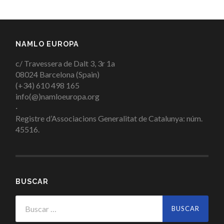
NAMLO EUROPA
c/ Travessera de Dalt 3, 3r 1a
08024 Barcelona (Spain)
(+34) 610 498 165
info(@)namloeuropa.org
·
Registre d’Associacions Generalitat de Catalunya: núm.
45516.
BUSCAR
Buscar: