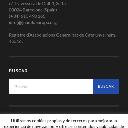
c/ Travessera de Dalt 3, 3r 1a
08024 Barcelona (Spain)
(+34) 610 498 165
info(@)namloeuropa.org
·
Registre d’Associacions Generalitat de Catalunya: núm.
45516.
BUSCAR
Buscar:
Utilizamos cookies propias y de terceros para mejorar la
experiencia de navegación, y ofrecer contenidos y publicidad de