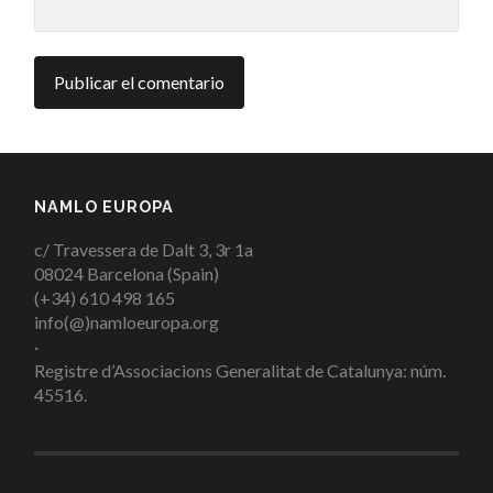
NAMLO EUROPA
c/ Travessera de Dalt 3, 3r 1a
08024 Barcelona (Spain)
(+34) 610 498 165
info(@)namloeuropa.org
·
Registre d’Associacions Generalitat de Catalunya: núm.
45516.