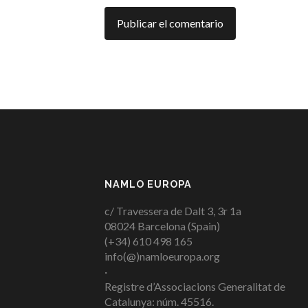
NAMLO EUROPA
c/ Travessera de Dalt 3, 3r 1a
08024 Barcelona (Spain)
(+34) 610 498 165
info(@)namloeuropa.org
·
Registre d’Associacions Generalitat de
Catalunya: núm. 45516.