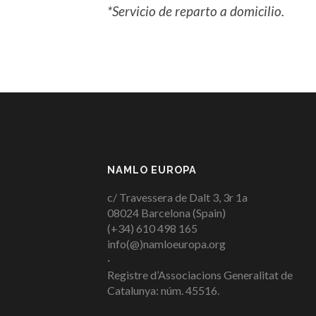
*Servicio de reparto a domicilio.
NAMLO EUROPA
c/ Travessera de Dalt 3, 3r 1a
08024 Barcelona (Spain)
(+34) 610 498 165
info(@)namloeuropa.org
·
Registre d’Associacions Generalitat de
Catalunya: núm. 45516.