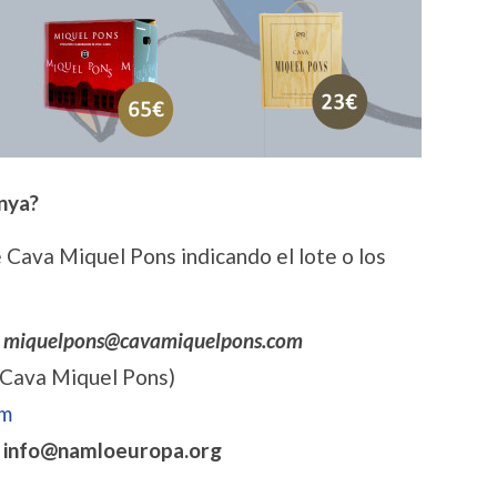
unya?
e Cava Miquel Pons indicando el lote o los
o
miquelpons@cavamiquelpons.com
Cava Miquel Pons)
om
o
info@namloeuropa.org