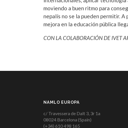
internacionales, aplicar tecnologí
moviendo a buen ritmo para consegui
nepalís no se la pueden permitir. A 
mejora en la educación pública lle
CON LA COLABORACIÓN DE IVET 
NAMLO EUROPA
c/ Travessera de Dalt 3, 3r 1a
08024 Barcelona (Spain)
(+34) 610 498 165